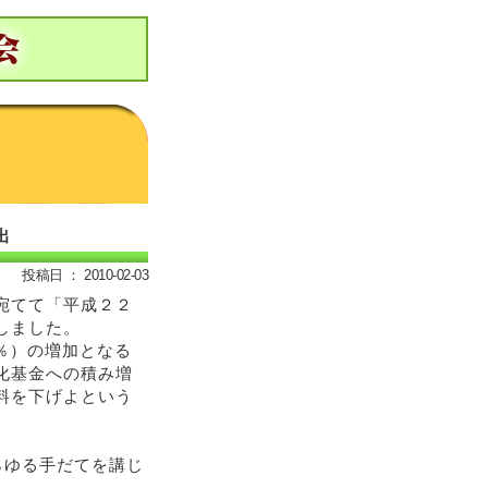
出
投稿日 ： 2010-02-03
宛てて「平成２２
しました。
％）の増加となる
化基金への積み増
料を下げよという
らゆる手だてを講じ