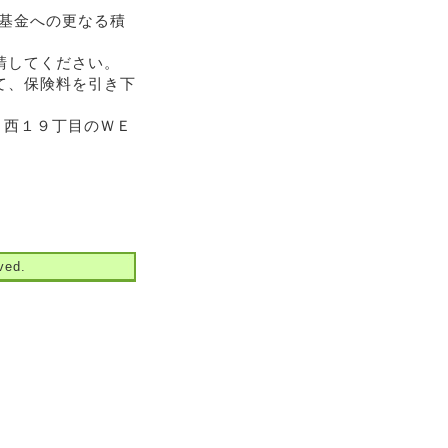
化基金への更なる積
請してください。
て、保険料を引き下
り西１９丁目のＷＥ
ed.