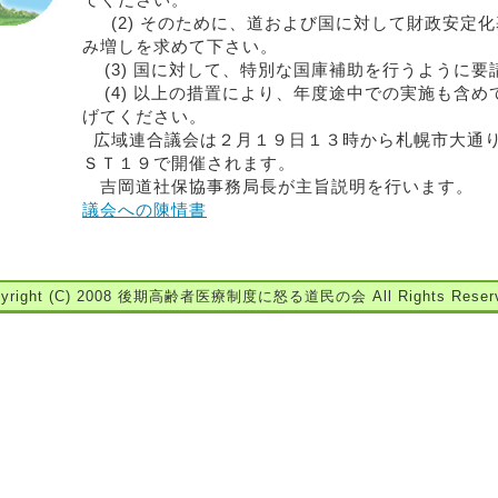
てください。
(2) そのために、道および国に対して財政安定
み増しを求めて下さい。
(3) 国に対して、特別な国庫補助を行うように要
(4) 以上の措置により、年度途中での実施も含め
げてください。
広域連合議会は２月１９日１３時から札幌市大通
ＳＴ１９で開催されます。
吉岡道社保協事務局長が主旨説明を行います。
議会への陳情書
pyright (C) 2008 後期高齢者医療制度に怒る道民の会 All Rights Reserv